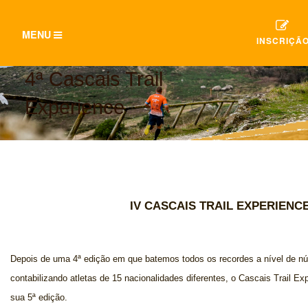
TOGGLE
MENU
INSCRIÇÃ
NAVIGATION
4ª Cascais Trail
Experience
IV CASCAIS TRAIL EXPERIENC
Depois de uma 4ª edição em que batemos todos os recordes a nível de nú
contabilizando atletas de 15 nacionalidades diferentes, o Cascais Trail Ex
sua 5ª edição.